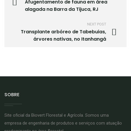
Afugentamento de fauna em área
alagada na Barra da Tijuca, RJ
NEXT POST
Transplante arbóreo de Tabebuias,
árvores nativas, no Itanhangá
SOBRE
Site oficial da Biovert Florestal e Agrícola. Somos uma
empresa de engenharia de produtos e serviços com atuação